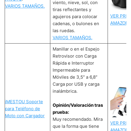
viento, nieve, sol, con
VARIOS TAMAÑOS.
tiras reflectantes y
VER PREC
agujeros para colocar
AMAZON
cadenas, o bulones en
las ruedas.
VARIOS TAMAÑOS.
Manillar o en el Espejo
Retrovisor con Carga
Rápida e Interruptor
Impermeable para
Móviles de 3,5″ a 6,8″
Carga por USB y carga
inalámbrica.
iMESTOU Soporte
Opinión/Valoración tras
para Teléfono de
prueba:
Moto con Cargador
Muy recomendado. Mira
VER PREC
que la forma que tiene
AMAZON