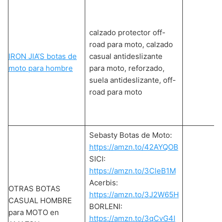
calzado protector off-
road para moto, calzado
IRON JIA’S botas de
casual antideslizante
moto para hombre
para moto, reforzado,
suela antideslizante, off-
road para moto
Sebasty Botas de Moto:
https://amzn.to/42AYQOB
SICI:
https://amzn.to/3CleB1M
Acerbis:
OTRAS BOTAS
https://amzn.to/3J2W65H
CASUAL HOMBRE
BORLENI:
para MOTO en
https://amzn.to/3qCvG4I