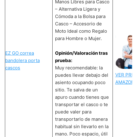
Manos Libres para Casco
– Alternativa Ligera y
Cómoda a la Bolsa para
Casco – Accesorio de
Moto Ideal como Regalo
para Hombre o Mujer.
EZ GO correa
Opinión/Valoración tras
bandolera porta
prueba:
cascos
Muy recomendable: la
VER PREC
puedes llevar debajo del
AMAZON
asiento ocupando poco
sitio. Te salva de un
apuro cuando tienes que
transportar el casco o te
puede valer para
transportarlo de manera
habitual sin llevarlo en la
mano. Poco espacio, útil