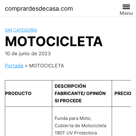
Saltar
comprardesdecasa.com
al
Menu
contenido
SIN CATEGORÍA
MOTOCICLETA
10 de junio de 2023
Portada
»
MOTOCICLETA
DESCRIPCIÓN
PRODUCTO
FABRICANTE/ OPINIÓN
PRECIO/
SI PROCEDE
Funda para Moto,
Cubierta de Motocicleta
190T UV Protectora