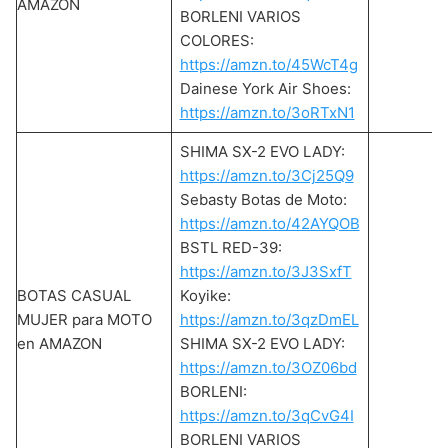
AMAZON
BORLENI VARIOS
COLORES:
https://amzn.to/45WcT4g
Dainese York Air Shoes:
https://amzn.to/3oRTxN1
SHIMA SX-2 EVO LADY:
https://amzn.to/3Cj25Q9
Sebasty Botas de Moto:
https://amzn.to/42AYQOB
BSTL RED-39:
https://amzn.to/3J3SxfT
BOTAS CASUAL
Koyike:
MUJER para MOTO
https://amzn.to/3qzDmEL
en AMAZON
SHIMA SX-2 EVO LADY:
https://amzn.to/3OZ06bd
BORLENI:
https://amzn.to/3qCvG4I
BORLENI VARIOS