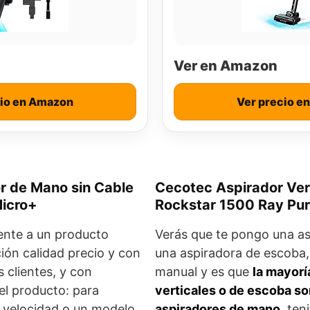
Ver en Amazon
cio en Amazon
Ver precio e
r de Mano sin Cable
Cecotec Aspirador Ver
icro+
Rockstar 1500 Ray Pu
nte a un producto
Verás que te pongo una asp
ción calidad precio y con
una aspiradora de escoba
s clientes, y con
manual y es que
la mayorí
el producto: para
verticales o de escoba s
 velocidad o un modelo
aspiradores de mano
, ten