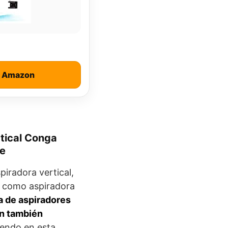
n Amazon
tical Conga
re
iradora vertical,
, como aspiradora
a de aspiradores
on también
iendo en esta