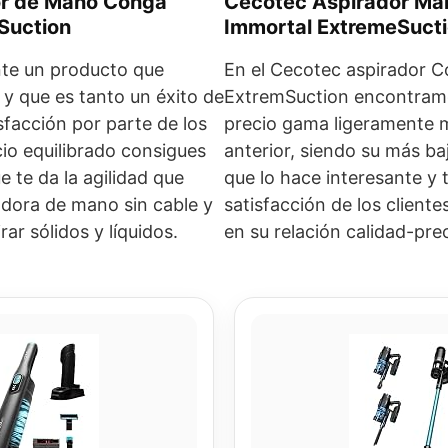
or de Mano Conga
Cecotec Aspirador Ma
Suction
Immortal ExtremeSuct
te un producto que
En el Cecotec aspirador C
 que es tanto un éxito de
ExtremSuction encontramo
facción por parte de los
precio gama ligeramente m
cio equilibrado consigues
anterior, siendo su más baj
 te da la agilidad que
que lo hace interesante y
adora de mano sin cable y
satisfacción de los clien
ar sólidos y líquidos.
en su relación calidad-prec