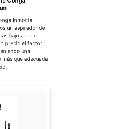
no Conga
ion
onga Inmortal
s un aspirador de
ás bajos que el
o precio el factor
 teniendo una
tes más que adecuada
io.