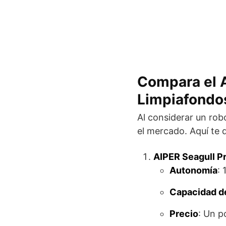
Compara el A
Limpiafondos
Al considerar un rob
el mercado. Aquí te 
AIPER Seagull P
Autonomía
:
Capacidad de
Precio
: Un p