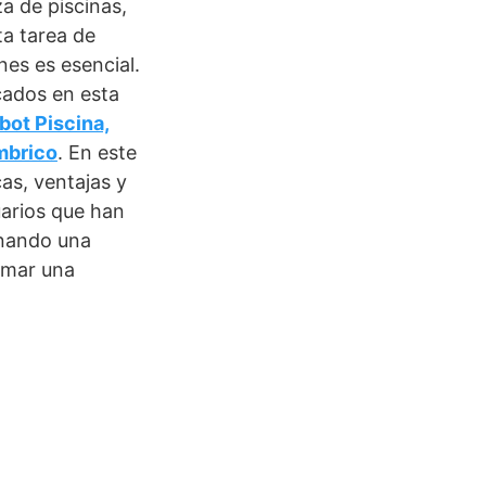
a de piscinas,
ta tarea de
nes es esencial.
cados en esta
ot Piscina,
mbrico
. En este
cas, ventajas y
uarios que han
onando una
omar una