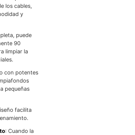
e los cables,
odidad y
pleta, puede
mente 90
a limpiar la
iales.
do con potentes
limpiafondos
ta pequeñas
iseño facilita
cenamiento.
to
: Cuando la