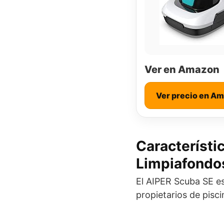
Ver en Amazon
Ver precio en A
Característi
Limpiafondos
El AIPER Scuba SE es 
propietarios de pisc