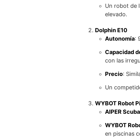
Un robot de 
elevado.
Dolphin E10
Autonomía
:
Capacidad de
con las irreg
Precio
: Simi
Un competidor
WYBOT Robot Pi
AIPER Scuba
WYBOT Robot
en piscinas c