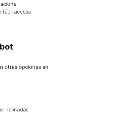
taciona
 fácil acceso
obot
on otras opciones en
o inclinadas