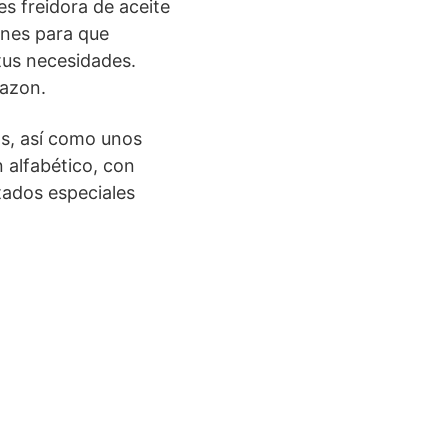
es freidora de aceite
ones para que
 tus necesidades.
mazon.
as, así como unos
 alfabético, con
tados especiales