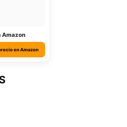
n Amazon
precio en Amazon
S