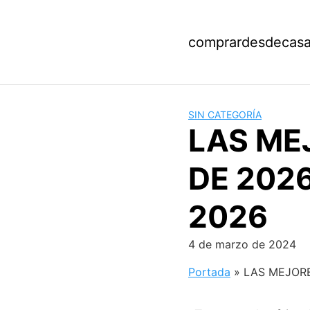
Saltar
al
contenido
comprardesdecas
SIN CATEGORÍA
LAS ME
DE 2026
2026
4 de marzo de 2024
Portada
»
LAS MEJORE